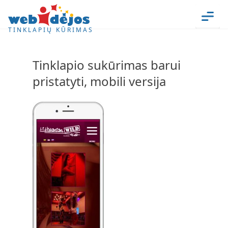
Skip to content
Men
TINKLAPIŲ KŪRIMAS
Tinklapio sukūrimas barui
pristatyti, mobili versija