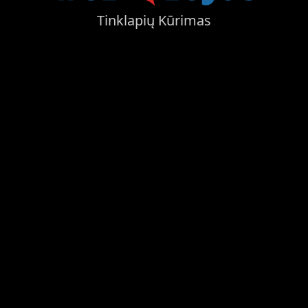
Tinklapių Kūrimas
čia prasideda tinklapio idėjų įgyvendinimas