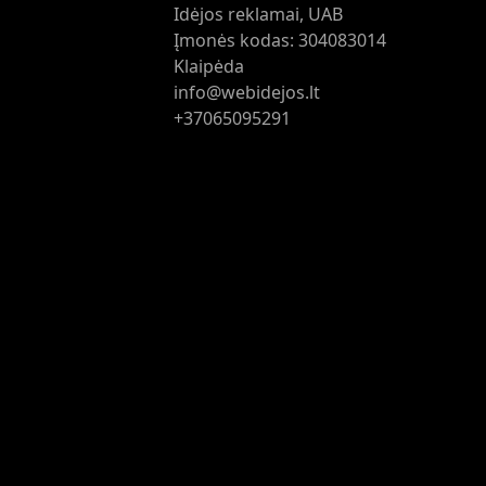
Idėjos reklamai, UAB
Įmonės kodas: 304083014
Klaipėda
info@webidejos.lt
+37065095291