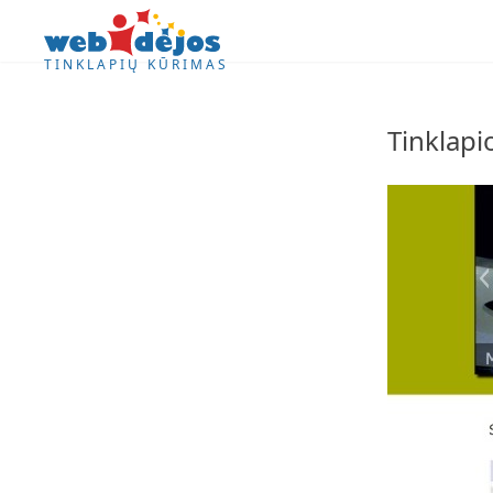
Skip to content
TINKLAPIŲ KŪRIMAS
Tinklapi