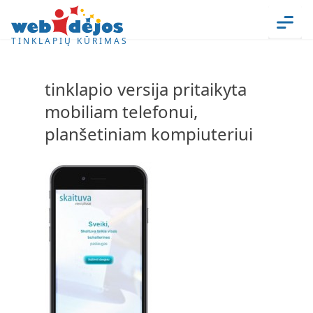
Skip to content
Men
TINKLAPIŲ KŪRIMAS
tinklapio versija pritaikyta
mobiliam telefonui,
planšetiniam kompiuteriui