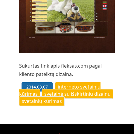
Sukurtas tinklapis
fleksas.com
pagal
kliento pateiktą dizainą.
Tags:
interneto svetainių
2014.08.07
kūrimas
svetainė su išskirtiniu dizainu
svetainių kūrimas