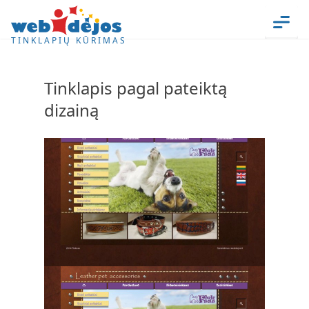
Skip to content
Men
TINKLAPIŲ KŪRIMAS
Tinklapis pagal pateiktą
dizainą