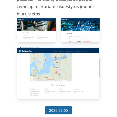
žemėlapiu – kuriame išdėstytos įmonės
biurų vietos.
2020.03.05