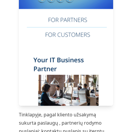
Tinklapyje, pagal kliento užsakymą
sukurta paslaugų , partnerių rodymo
puslapiai; kontaktų puslapis su įterptu