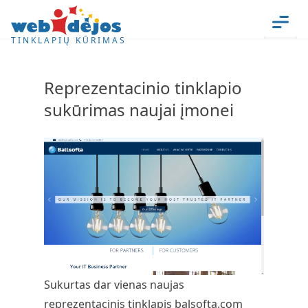
Skip to content
Men
TINKLAPIŲ KŪRIMAS
Reprezentacinio tinklapio
sukūrimas naujai įmonei
Sukurtas dar vienas naujas
reprezentacinis tinklapis
balsofta.com