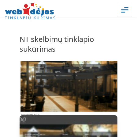
Skip to content
Men
TINKLAPIŲ KŪRIMAS
NT skelbimų tinklapio
sukūrimas