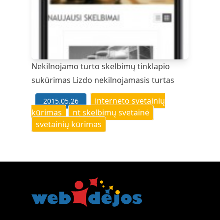
Nekilnojamo turto skelbimų tinklapio
sukūrimas
Lizdo nekilnojamasis turtas
Tags:
interneto svetainių
2015.05.26
kūrimas
nt skelbimų svetainė
svetainių kūrimas