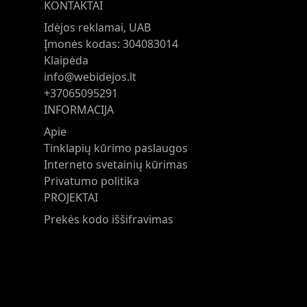
KONTAKTAI
Idėjos reklamai, UAB
Įmonės kodas: 304083014
Klaipėda
info@webidejos.lt
+37065095291
INFORMACIJA
Apie
Tinklapių kūrimo paslaugos
Interneto svetainių kūrimas
Privatumo politika
PROJEKTAI
Prekės kodo iššifravimas