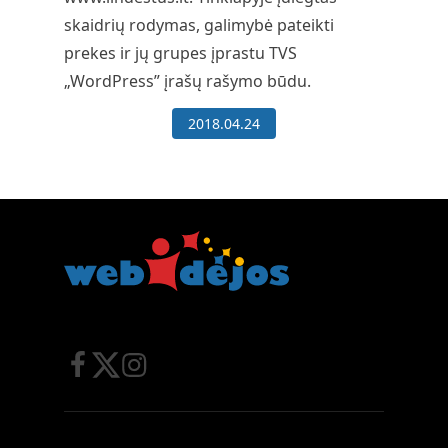
skaidrių rodymas, galimybė pateikti
prekes ir jų grupes įprastu TVS
„WordPress” įrašų rašymo būdu.
2018.04.24