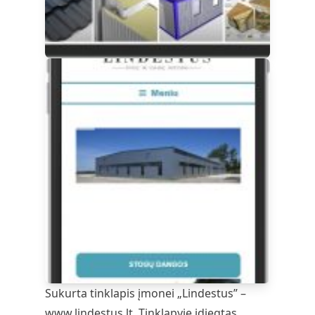
Sukurta tinklapis įmonei „Lindestus” –
www.lindestus.lt
. Tinklapyje įdiegtas